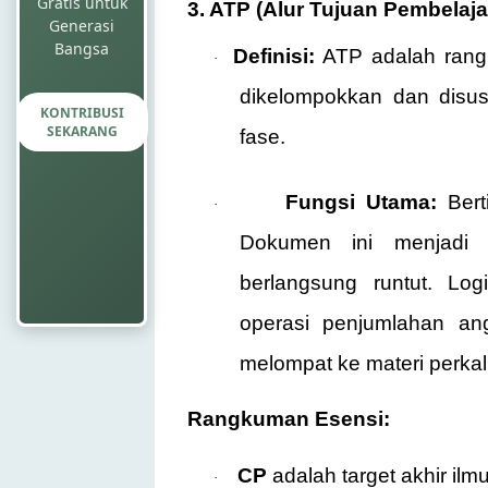
Gratis untuk
3. ATP (Alur Tujuan Pembelaja
Generasi
Bangsa
Definisi:
ATP adalah rang
·
dikelompokkan dan disusu
KONTRIBUSI
SEKARANG
fase.
Fungsi Utama:
Bert
·
Dokumen ini menjadi 
berlangsung runtut. Lo
operasi penjumlahan an
melompat ke materi perkal
Rangkuman Esensi:
CP
adalah target akhir ilmu
·