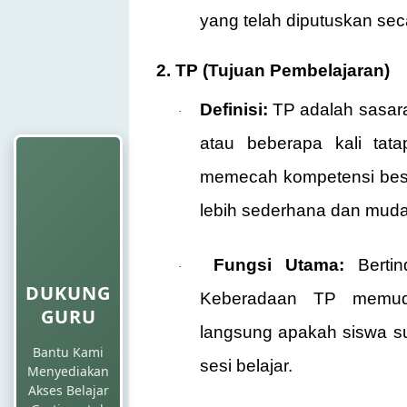
yang telah diputuskan sec
2. TP (Tujuan Pembelajaran)
Definisi:
TP adalah sasara
·
atau beberapa kali tat
memecah kompetensi besa
lebih sederhana dan muda
Fungsi Utama:
Berti
·
DUKUNG
Keberadaan TP memuda
GURU
langsung apakah siswa su
Bantu Kami
sesi belajar.
Menyediakan
Akses Belajar