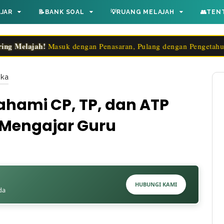
AJAR
📝BANK SOAL
💡RUANG MELAJAH
👥TEN
ajah!
Masuk dengan Penasaran, Pulang dengan Pengetahuan!✨
eka
hami CP, TP, dan ATP
Mengajar Guru
HUBUNGI KAMI
da