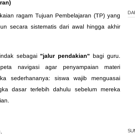
ran)
DA
kaian ragam Tujuan Pembelajaran (TP) yang
n secara sistematis dari awal hingga akhir
indak sebagai
"jalur pendakian"
bagi guru.
peta navigasi agar penyampaian materi
gika sederhananya: siswa wajib menguasai
gka dasar terlebih dahulu sebelum mereka
ian.
SU
.