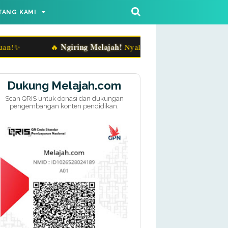
TANG KAMI
Ngiring Melajah!
🔥
Nyalakan Rasa Ingin Tahu, Taklukka
Dukung Melajah.com
Scan QRIS untuk donasi dan dukungan
pengembangan konten pendidikan.