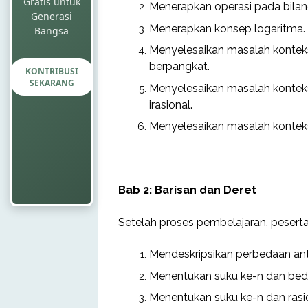
Gratis untuk
Menerapkan operasi pada bilang
Generasi
Menerapkan konsep logaritma.
Bangsa
Menyelesaikan masalah konteks
berpangkat.
KONTRIBUSI
SEKARANG
Menyelesaikan masalah konteks
irasional.
Menyelesaikan masalah konteks
Bab 2: Barisan dan Deret
Setelah proses pembelajaran, peserta
Mendeskripsikan perbedaan anta
Menentukan suku ke-n dan beda 
Menentukan suku ke-n dan rasio