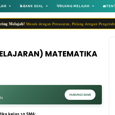
AJAR
📝BANK SOAL
💡RUANG MELAJAH
👥TEN
elajah!
Masuk dengan Penasaran, Pulang dengan Pengetahuan!✨
BELAJARAN) MATEMATIKA
HUBUNGI KAMI
da
ika kelas 10 SMA;