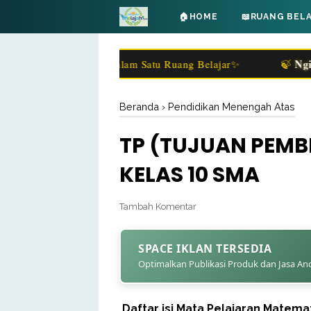
🏠HOME
📖RUANG BEL
Ngiring M
 Pengetahuan dalam Satu Ruang Belajar✨
🍃
Beranda
›
Pendidikan Menengah Atas
TP (TUJUAN PEM
KELAS 10 SMA
Tambah Komentar
SPACE IKLAN TERSEDIA
Optimalkan Publikasi Produk dan Jasa An
Daftar isi Mata Pelajaran Matemat